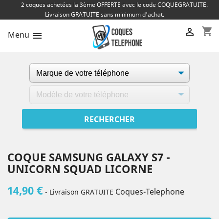
2 coques achetées la 3ème OFFERTE avec le code COQUEGRATUITE.
Livraison GRATUITE sans minimum d'achat.
shopping_cart

Menu

COQUE SAMSUNG GALAXY S7 -
UNICORN SQUAD LICORNE
14,90 €
Coques-Telephone
- Livraison GRATUITE