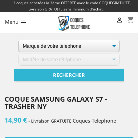
2 coques achetées la 3ème OFFERTE avec le code COQUEGRATUITE.
Livraison GRATUITE sans minimum d'achat.
shopping_cart

Menu

COQUE SAMSUNG GALAXY S7 -
TRASHER NY
14,90 €
Coques-Telephone
- Livraison GRATUITE