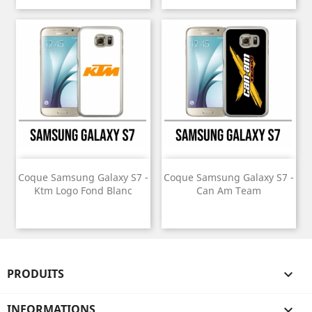
Coque Samsung Galaxy S7 -
Coque Samsung Galaxy S7 -
Ktm Logo Fond Blanc
Can Am Team
PRODUITS

INFORMATIONS
