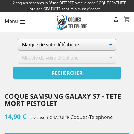
2 coques achetées la 3ème OFFERTE avec le code COQUEGRATUITE.
Livraison GRATUITE sans minimum d'achat.
shopping_cart

Menu

COQUE SAMSUNG GALAXY S7 - TETE
MORT PISTOLET
14,90 €
Coques-Telephone
- Livraison GRATUITE