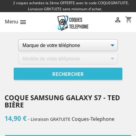
2 coques achetées la 3ème OFFERTE avec le code COQUEGRATUITE.
Livraison GRATUITE sans minimum d'achat.
shopping_cart

Menu

COQUE SAMSUNG GALAXY S7 - TED
BIÈRE
14,90 €
Coques-Telephone
- Livraison GRATUITE