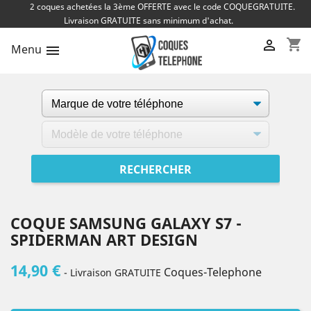
2 coques achetées la 3ème OFFERTE avec le code COQUEGRATUITE.
Livraison GRATUITE sans minimum d'achat.
shopping_cart

Menu

COQUE SAMSUNG GALAXY S7 -
SPIDERMAN ART DESIGN
14,90 €
Coques-Telephone
- Livraison GRATUITE