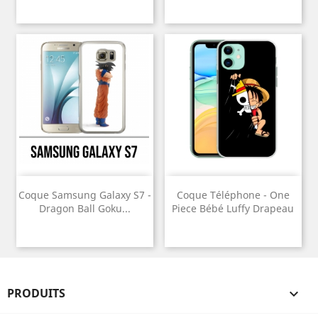
Coque Samsung Galaxy S7 -
Coque Téléphone - One
Dragon Ball Goku...
Piece Bébé Luffy Drapeau
PRODUITS
