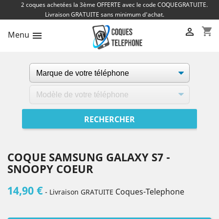
2 coques achetées la 3ème OFFERTE avec le code COQUEGRATUITE.
Livraison GRATUITE sans minimum d'achat.
shopping_cart

Menu

COQUE SAMSUNG GALAXY S7 -
SNOOPY COEUR
14,90 €
Coques-Telephone
- Livraison GRATUITE