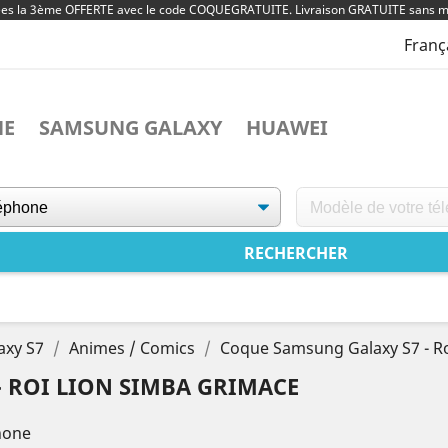
ées la 3ème OFFERTE avec le code COQUEGRATUITE. Livraison GRATUITE sans m
Franç
NE
SAMSUNG GALAXY
HUAWEI
axy S7
Animes / Comics
Coque Samsung Galaxy S7 - R
 ROI LION SIMBA GRIMACE
hone