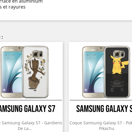
urface en aluminium
 et rayures
 :
 Samsung Galaxy S7 - Gardiens
Coque Samsung Galaxy S7 - P
De La...
Pikachu