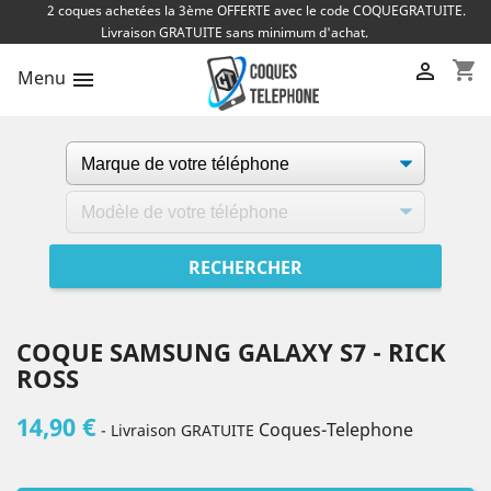
2 coques achetées la 3ème OFFERTE avec le code COQUEGRATUITE.
Livraison GRATUITE sans minimum d'achat.
shopping_cart

Menu

COQUE SAMSUNG GALAXY S7 - RICK
ROSS
14,90 €
Coques-Telephone
- Livraison GRATUITE