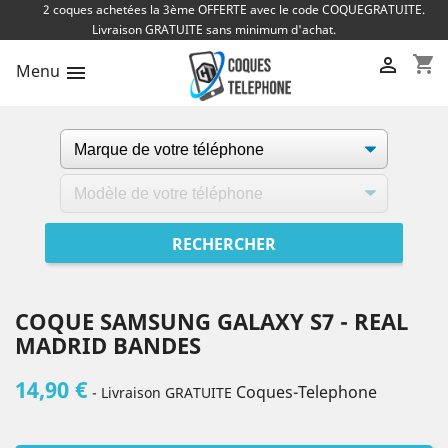
2 coques achetées la 3ème OFFERTE avec le code COQUEGRATUITE.
Livraison GRATUITE sans minimum d'achat.
shopping_cart

Menu

COQUE SAMSUNG GALAXY S7 - REAL
MADRID BANDES
14,90 €
Coques-Telephone
- Livraison GRATUITE