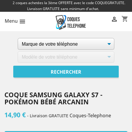
2 coques achetées la 3ème OFFERTE avec le code COQUEGRATUITE.
Livraison GRATUITE sans minimum d'achat.
shopping_cart

Menu

COQUE SAMSUNG GALAXY S7 -
POKÉMON BÉBÉ ARCANIN
14,90 €
Coques-Telephone
- Livraison GRATUITE