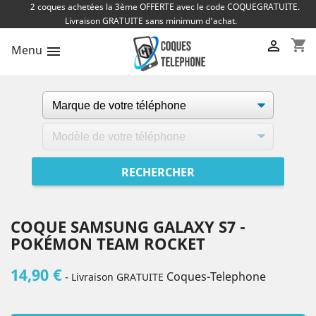
2 coques achetées la 3ème OFFERTE avec le code COQUEGRATUITE.
Livraison GRATUITE sans minimum d'achat.
shopping_cart

Menu

COQUE SAMSUNG GALAXY S7 -
POKÉMON TEAM ROCKET
14,90 €
Coques-Telephone
- Livraison GRATUITE