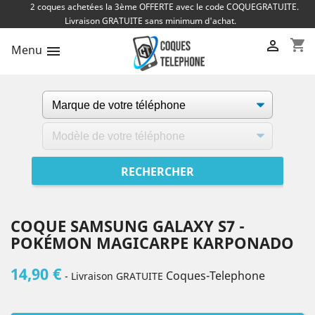
2 coques achetées la 3ème OFFERTE avec le code COQUEGRATUITE.
Livraison GRATUITE sans minimum d'achat.
shopping_cart

Menu

COQUE SAMSUNG GALAXY S7 -
POKÉMON MAGICARPE KARPONADO
14,90 €
Coques-Telephone
- Livraison GRATUITE