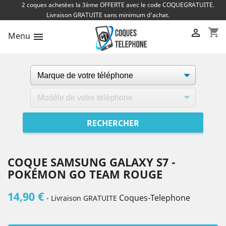
2 coques achetées la 3ème OFFERTE avec le code COQUEGRATUITE.
Livraison GRATUITE sans minimum d'achat.
shopping_cart

Menu

COQUE SAMSUNG GALAXY S7 -
POKÉMON GO TEAM ROUGE
14,90 €
Coques-Telephone
- Livraison GRATUITE