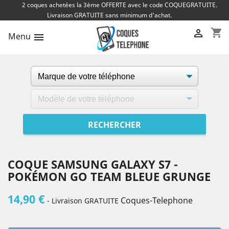
2 coques achetées la 3ème OFFERTE avec le code COQUEGRATUITE.
Livraison GRATUITE sans minimum d'achat.
shopping_cart

Menu

COQUE SAMSUNG GALAXY S7 -
POKÉMON GO TEAM BLEUE GRUNGE
14,90 €
Coques-Telephone
- Livraison GRATUITE