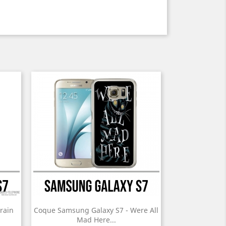
rain
Coque Samsung Galaxy S7 - Were All
Mad Here...