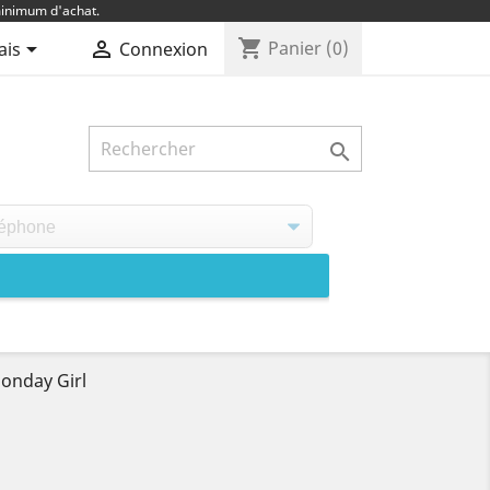
inimum d'achat.
shopping_cart


Panier
(0)
ais
Connexion

onday Girl