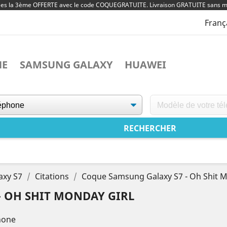
ées la 3ème OFFERTE avec le code COQUEGRATUITE. Livraison GRATUITE sans m
Franç
NE
SAMSUNG GALAXY
HUAWEI
axy S7
Citations
Coque Samsung Galaxy S7 - Oh Shit M
- OH SHIT MONDAY GIRL
hone