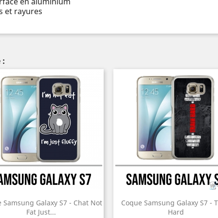
urface en aluminium
 et rayures
 :
 Samsung Galaxy S7 - Chat Not
Coque Samsung Galaxy S7 - T
Fat Just...
Hard