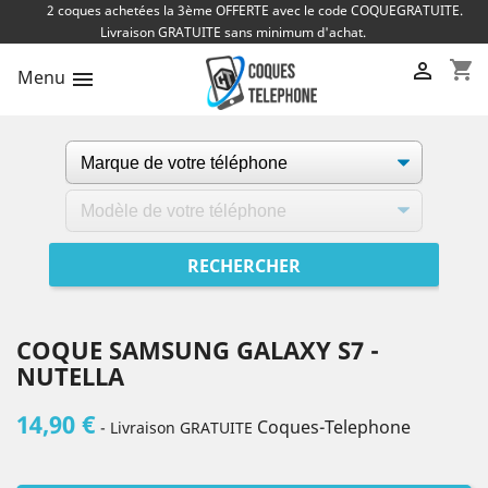
2 coques achetées la 3ème OFFERTE avec le code COQUEGRATUITE.
Livraison GRATUITE sans minimum d'achat.
shopping_cart

Menu

COQUE SAMSUNG GALAXY S7 -
NUTELLA
14,90 €
Coques-Telephone
- Livraison GRATUITE