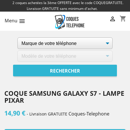
2 coques achetées la 3ème OFFERTE avec le code COQUEGRATUITE.
Livraison GRATUITE sans minimum d'achat.
shopping_cart

Menu

COQUE SAMSUNG GALAXY S7 - LAMPE
PIXAR
14,90 €
Coques-Telephone
- Livraison GRATUITE