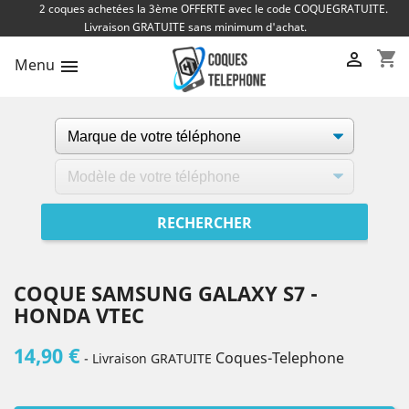
2 coques achetées la 3ème OFFERTE avec le code COQUEGRATUITE.
Livraison GRATUITE sans minimum d'achat.
shopping_cart

Menu

COQUE SAMSUNG GALAXY S7 -
HONDA VTEC
14,90 €
Coques-Telephone
- Livraison GRATUITE