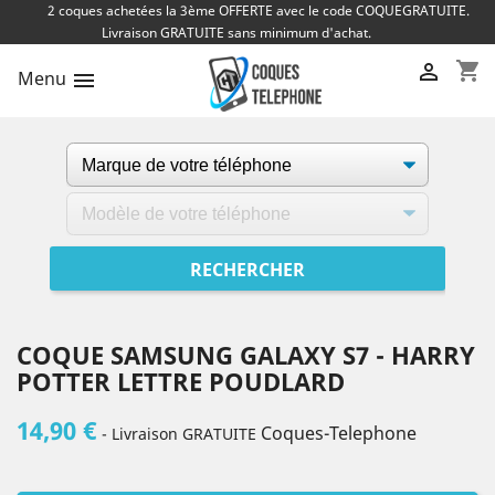
2 coques achetées la 3ème OFFERTE avec le code COQUEGRATUITE.
Livraison GRATUITE sans minimum d'achat.
shopping_cart

Menu

COQUE SAMSUNG GALAXY S7 - HARRY
POTTER LETTRE POUDLARD
14,90 €
Coques-Telephone
- Livraison GRATUITE