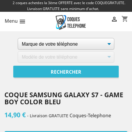
2 coques achetées la 3ème OFFERTE avec le code COQUEGRATUITE.
Livraison GRATUITE sans minimum d'achat.
shopping_cart

Menu

COQUE SAMSUNG GALAXY S7 - GAME
BOY COLOR BLEU
14,90 €
Coques-Telephone
- Livraison GRATUITE