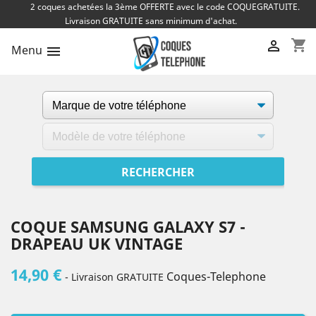
2 coques achetées la 3ème OFFERTE avec le code COQUEGRATUITE.
Livraison GRATUITE sans minimum d'achat.
shopping_cart

Menu

COQUE SAMSUNG GALAXY S7 -
DRAPEAU UK VINTAGE
14,90 €
Coques-Telephone
- Livraison GRATUITE