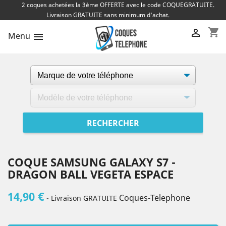
2 coques achetées la 3ème OFFERTE avec le code COQUEGRATUITE.
Livraison GRATUITE sans minimum d'achat.
shopping_cart

Menu

COQUE SAMSUNG GALAXY S7 -
DRAGON BALL VEGETA ESPACE
14,90 €
Coques-Telephone
- Livraison GRATUITE