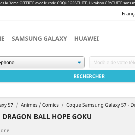
ées la 3ème OFFERTE avec le code COQUEGRATUITE. Livraison GRATUITE sans m
Franç
NE
SAMSUNG GALAXY
HUAWEI
axy S7
Animes / Comics
Coque Samsung Galaxy S7 - D
- DRAGON BALL HOPE GOKU
hone