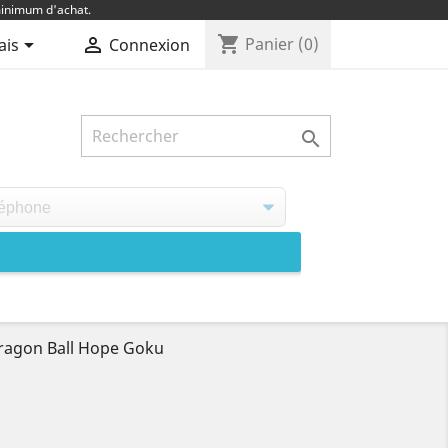
inimum d'achat.
shopping_cart


Panier
(0)
ais
Connexion

ragon Ball Hope Goku