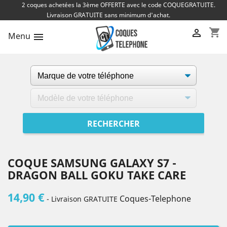
2 coques achetées la 3ème OFFERTE avec le code COQUEGRATUITE.
Livraison GRATUITE sans minimum d'achat.
shopping_cart

Menu

COQUE SAMSUNG GALAXY S7 -
DRAGON BALL GOKU TAKE CARE
14,90 €
Coques-Telephone
- Livraison GRATUITE