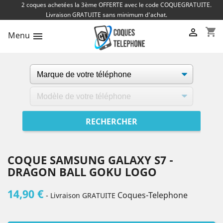
2 coques achetées la 3ème OFFERTE avec le code COQUEGRATUITE.
Livraison GRATUITE sans minimum d'achat.
shopping_cart

Menu

COQUE SAMSUNG GALAXY S7 -
DRAGON BALL GOKU LOGO
14,90 €
Coques-Telephone
- Livraison GRATUITE