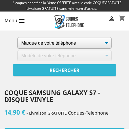
2 coques achetées la 3ème OFFERTE avec le code COQUEGRATUITE.
Livraison GRATUITE sans minimum d'achat.
shopping_cart

Menu

COQUE SAMSUNG GALAXY S7 -
DISQUE VINYLE
14,90 €
Coques-Telephone
- Livraison GRATUITE