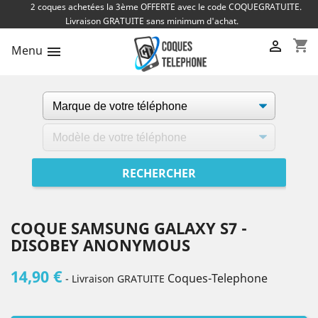
2 coques achetées la 3ème OFFERTE avec le code COQUEGRATUITE.
Livraison GRATUITE sans minimum d'achat.
shopping_cart

Menu

COQUE SAMSUNG GALAXY S7 -
DISOBEY ANONYMOUS
14,90 €
Coques-Telephone
- Livraison GRATUITE