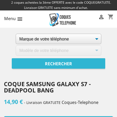
2 coques achetées la 3ème OFFERTE avec le code COQUEGRATUITE.
Livraison GRATUITE sans minimum d'achat.
shopping_cart

Menu

COQUE SAMSUNG GALAXY S7 -
DEADPOOL BANG
14,90 €
Coques-Telephone
- Livraison GRATUITE