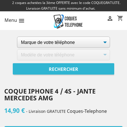
2 coques achetées la 3ème OFFERTE avec le code COQUEGRATUITE.
Livraison GRATUITE sans minimum d'achat.
shopping_cart

Menu

COQUE IPHONE 4 / 4S - JANTE
MERCEDES AMG
14,90 €
Coques-Telephone
- Livraison GRATUITE