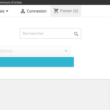
inimum d'achat.
shopping_cart


Panier
(0)
ais
Connexion
