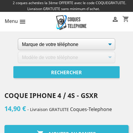
2 coques achetées la 3ème OFFERTE avec le code COQUEGRATUITE.
Livraison GRATUITE sans minimum d'achat.
shopping_cart

Menu

COQUE IPHONE 4 / 4S - GSXR
14,90 €
Coques-Telephone
- Livraison GRATUITE