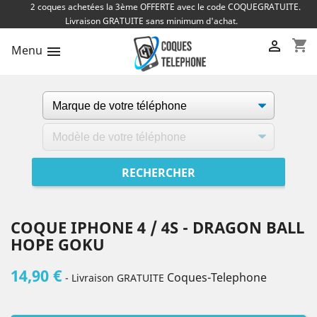
2 coques achetées la 3ème OFFERTE avec le code COQUEGRATUITE.
Livraison GRATUITE sans minimum d'achat.
shopping_cart

Menu

COQUE IPHONE 4 / 4S - DRAGON BALL
HOPE GOKU
14,90 €
Coques-Telephone
- Livraison GRATUITE