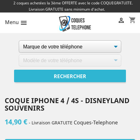
2 coques achetées la 3ème OFFERTE avec le code COQUEGRATUITE.
Livraison GRATUITE sans minimum d'achat.
shopping_cart

Menu

COQUE IPHONE 4 / 4S - DISNEYLAND
SOUVENIRS
14,90 €
Coques-Telephone
- Livraison GRATUITE