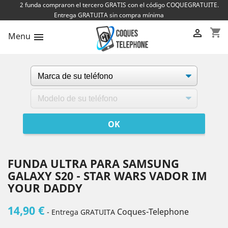
2 funda compraron el tercero GRATIS con el código COQUEGRATUITE.
Entrega GRATUITA sin compra mínima
shopping_cart

Menu

FUNDA ULTRA PARA SAMSUNG
GALAXY S20 - STAR WARS VADOR IM
YOUR DADDY
14,90 €
Coques-Telephone
- Entrega GRATUITA