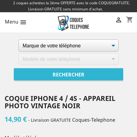
2 coques achetées la 3ème OFFERTE avec le code COQUEGRATUITE.
Livraison GRATUITE sans minimum d'achat.
shopping_cart

Menu

COQUE IPHONE 4 / 4S - APPAREIL
PHOTO VINTAGE NOIR
14,90 €
Coques-Telephone
- Livraison GRATUITE