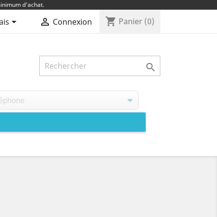
inimum d'achat.
shopping_cart


Panier
(0)
ais
Connexion
