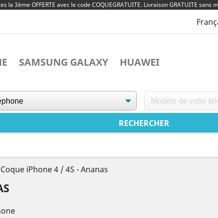
ées la 3ème OFFERTE avec le code COQUEGRATUITE. Livraison GRATUITE sans m
Franç
NE
SAMSUNG GALAXY
HUAWEI
Coque iPhone 4 / 4S - Ananas
AS
hone