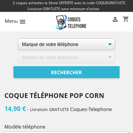
2 coques achetées la 3ème OFFERTE avec le code COQUEGRATUITE.
Livraison GRATUITE sans minimum d'achat.
shopping_cart

Menu

COQUE TÉLÉPHONE POP CORN
14,90 €
Coques-Telephone
- Livraison GRATUITE
Modèle téléphone