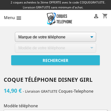
2 coques achetées la 3ème OFFERTE avec le code COQUEGRATUITE.
Livraison GRATUITE sans minimum d'achat.
shopping_cart

Menu

COQUE TÉLÉPHONE DISNEY GIRL
14,90 €
Coques-Telephone
- Livraison GRATUITE
Modèle téléphone