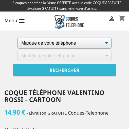
2 coques achetées la 3ème OFFERTE avec le code COQUEGRATUITE.
Livraison GRATUITE sans minimum d'achat.
shopping_cart

Menu

COQUE TÉLÉPHONE VALENTINO
ROSSI - CARTOON
14,90 €
Coques-Telephone
- Livraison GRATUITE