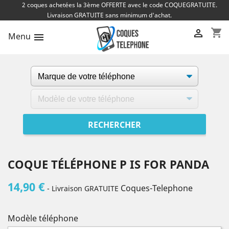
2 coques achetées la 3ème OFFERTE avec le code COQUEGRATUITE.
Livraison GRATUITE sans minimum d'achat.
shopping_cart

Menu

COQUE TÉLÉPHONE P IS FOR PANDA
14,90 €
Coques-Telephone
- Livraison GRATUITE
Modèle téléphone