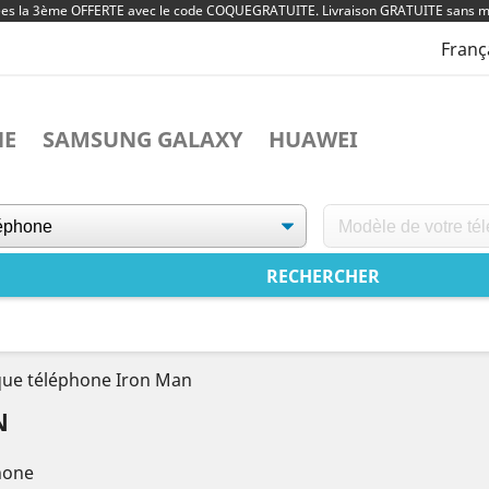
ées la 3ème OFFERTE avec le code COQUEGRATUITE. Livraison GRATUITE sans m
Franç
NE
SAMSUNG GALAXY
HUAWEI
ue téléphone Iron Man
N
hone