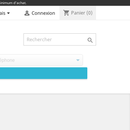
inimum d'achat.
shopping_cart


Panier
(0)
ais
Connexion
