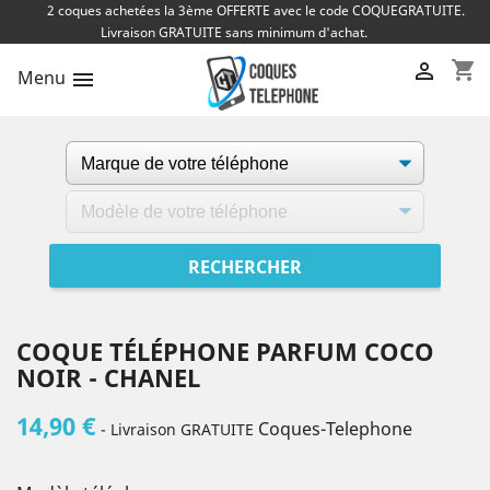
2 coques achetées la 3ème OFFERTE avec le code COQUEGRATUITE.
Livraison GRATUITE sans minimum d'achat.
shopping_cart

Menu

COQUE TÉLÉPHONE PARFUM COCO
NOIR - CHANEL
14,90 €
Coques-Telephone
- Livraison GRATUITE