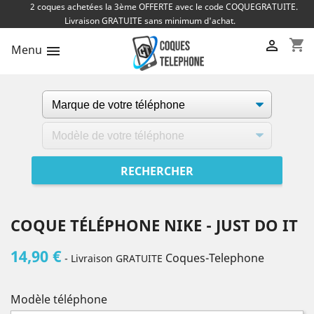
2 coques achetées la 3ème OFFERTE avec le code COQUEGRATUITE.
Livraison GRATUITE sans minimum d'achat.
shopping_cart

Menu

COQUE TÉLÉPHONE NIKE - JUST DO IT
14,90 €
Coques-Telephone
- Livraison GRATUITE
Modèle téléphone