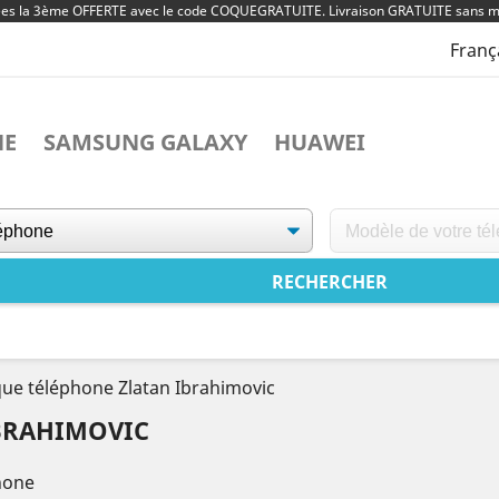
ées la 3ème OFFERTE avec le code COQUEGRATUITE. Livraison GRATUITE sans m
Franç
NE
SAMSUNG GALAXY
HUAWEI
ue téléphone Zlatan Ibrahimovic
BRAHIMOVIC
hone