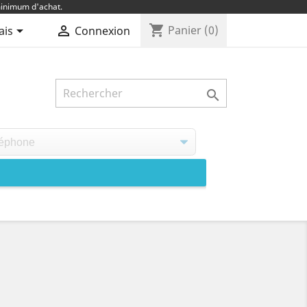
inimum d'achat.
shopping_cart


Panier
(0)
ais
Connexion
