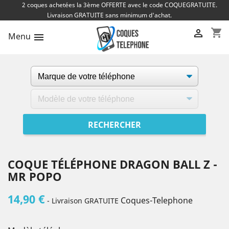
2 coques achetées la 3ème OFFERTE avec le code COQUEGRATUITE.
Livraison GRATUITE sans minimum d'achat.
shopping_cart

Menu

COQUE TÉLÉPHONE DRAGON BALL Z -
MR POPO
14,90 €
Coques-Telephone
- Livraison GRATUITE