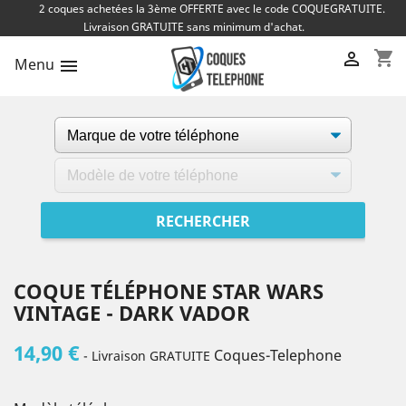
2 coques achetées la 3ème OFFERTE avec le code COQUEGRATUITE.
Livraison GRATUITE sans minimum d'achat.
shopping_cart

Menu

COQUE TÉLÉPHONE STAR WARS
VINTAGE - DARK VADOR
14,90 €
Coques-Telephone
- Livraison GRATUITE